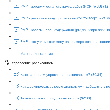
PMP - иерархическая структура работ (ИСР, WBS) (12:
PMP - разница между процессами control scope и valida
PMP - базовый план содержания (project scope baseline
PMP - что учить к экзамену на примере области знани
Материалы занятия
Управление расписанием
Каков алгоритм управления расписанием? (30:34)
Как формировать сетевую диаграмму и добавлять в не
Техники оценки продолжительности (32:30)
Что такое "padding" и "кривая обучения"? (16:04)