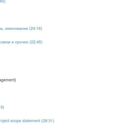
45)
ь, именование (24:16)
вязи и прочее (22:45)
agement)
19)
oject scope statement (28:31)