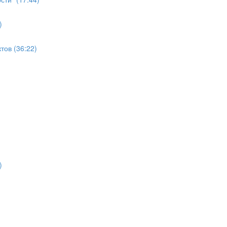
)
ов (36:22)
)