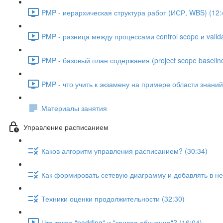
PMP - иерархическая структура работ (ИСР, WBS) (12:
PMP - разница между процессами control scope и valida
PMP - базовый план содержания (project scope baseline
PMP - что учить к экзамену на примере области знани
Материалы занятия
Управление расписанием
Каков алгоритм управления расписанием? (30:34)
Как формировать сетевую диаграмму и добавлять в не
Техники оценки продолжительности (32:30)
Что такое "padding" и "кривая обучения"? (16:04)