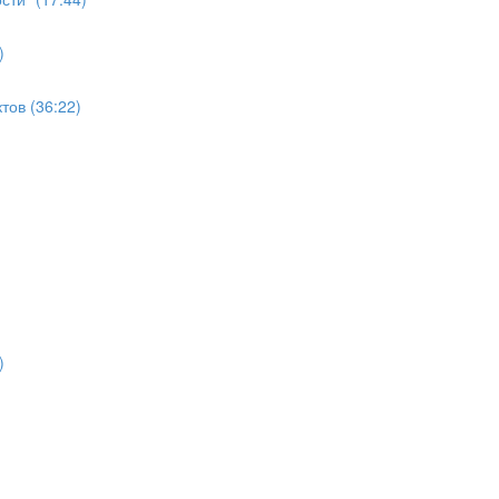
)
ов (36:22)
)