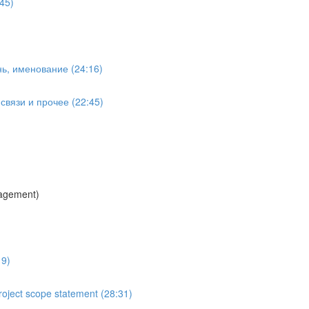
45)
ь, именование (24:16)
вязи и прочее (22:45)
agement)
19)
oject scope statement (28:31)